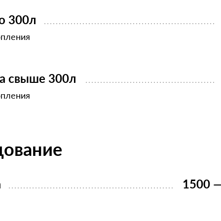
о 300л
опления
ва свыше 300л
опления
дование
а
1500 —