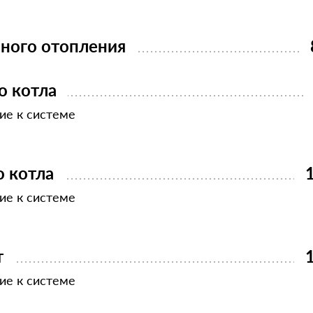
ного отопления
о котла
ие к системе
 котла
ие к системе
т
ие к системе