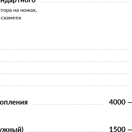
тора на ножах,
-скамеек
топления
4000 —
ужный)
1500 —