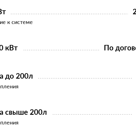
Вт
ие к системе
0 кВт
По догов
а до 200л
опления
ва свыше 200л
опления