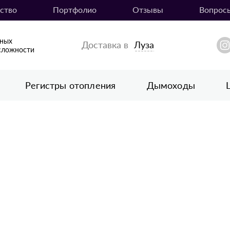
ство
Портфолио
Отзывы
Вопрос
вных
Доставка в
Луза
сложности
Регистры отопления
Дымоходы